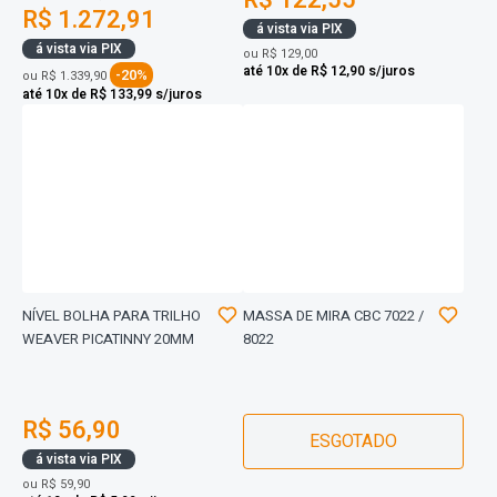
R$ 122,55
R$ 1.272,91
á vista via PIX
á vista via PIX
ou
R$ 129,00
até 10x de R$ 12,90 s/juros
-20%
ou
R$ 1.339,90
até 10x de R$ 133,99 s/juros
NÍVEL BOLHA PARA TRILHO
MASSA DE MIRA CBC 7022 /
WEAVER PICATINNY 20MM
8022
R$ 56,90
ESGOTADO
á vista via PIX
ou
R$ 59,90