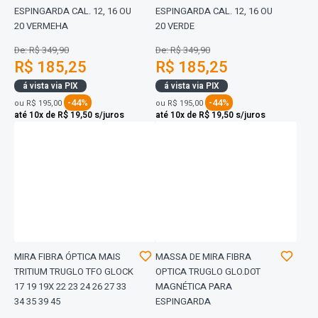
ESPINGARDA CAL. 12, 16 OU
ESPINGARDA CAL. 12, 16 OU
20 VERMEHA
20 VERDE
De: R$ 349,90
De: R$ 349,90
R$ 185,25
R$ 185,25
á vista via PIX
á vista via PIX
-44%
-44%
ou
R$ 195,00
ou
R$ 195,00
até 10x de R$ 19,50 s/juros
até 10x de R$ 19,50 s/juros
MIRA FIBRA ÓPTICA MAIS
MASSA DE MIRA FIBRA
TRITIUM TRUGLO TFO GLOCK
OPTICA TRUGLO GLO.DOT
17 19 19X 22 23 24 26 27 33
MAGNÉTICA PARA
34 35 39 45
ESPINGARDA