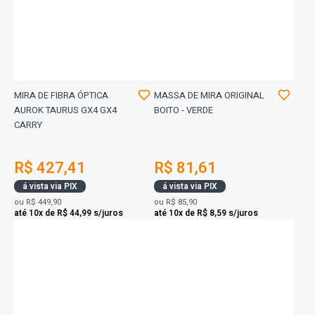
MIRA DE FIBRA ÓPTICA
MASSA DE MIRA ORIGINAL
AUROK TAURUS GX4 GX4
BOITO - VERDE
CARRY
R$ 427,41
R$ 81,61
á vista via PIX
á vista via PIX
ou
R$ 449,90
ou
R$ 85,90
até 10x de R$ 44,99 s/juros
até 10x de R$ 8,59 s/juros