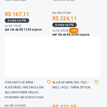
R$ 167,11
De: R$ 277,00
R$ 224,11
á vista via PIX
á vista via PIX
ou
R$ 175,90
até 10x de R$ 17,59 s/juros
-14%
ou
R$ 235,90
até 10x de R$ 23,59 s/juros
CONJUNTO DE MIRA
ALÇA DE MIRA CBC 7022 /
AJUSTÁVEL FIRE EAGLE EM
8022 / 8122 - FIBRA ÓPTICA
AÇO INOX PARA TRILHO
PICATINNY AR15 M16 T4 M4
De: R$ 1.675,00