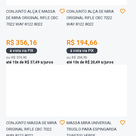
CONJUNTO ALÇA E MASSA
CONJUNTO ALÇA DE MIRA
DE MIRA ORIGINAL RIFLE CBC
ORIGINAL RIFLE CBC 7022
7022 WAY 8122 8022
WAY 8122 8022
R$ 356,16
R$ 194,66
á vista via PIX
á vista via PIX
ou
R$ 374,90
ou
R$ 204,90
até 10x de R$ 37,49 s/juros
até 10x de R$ 20,49 s/juros
CONJUNTO MASSA DE MIRA
MASSA MIRA UNIVERSAL
ORIGINAL RIFLE CBC 7022
TRUGLO PARA ESPINGARDA
WAY 8122 8022
TG947UG VERDE