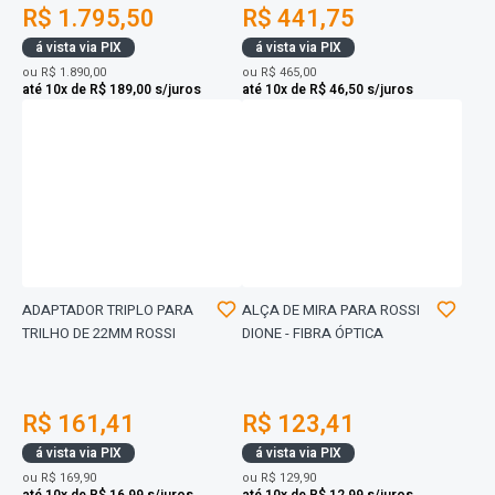
R$ 1.795,50
R$ 441,75
á vista via PIX
á vista via PIX
ou
R$ 1.890,00
ou
R$ 465,00
até 10x de R$ 189,00 s/juros
até 10x de R$ 46,50 s/juros
ADAPTADOR TRIPLO PARA
ALÇA DE MIRA PARA ROSSI
TRILHO DE 22MM ROSSI
DIONE - FIBRA ÓPTICA
R$ 161,41
R$ 123,41
á vista via PIX
á vista via PIX
ou
R$ 169,90
ou
R$ 129,90