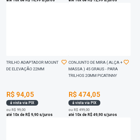
até 10x de R$ 16,99 s/juros
até 10x de R$ 12,99 s/juros
TRILHO ADAPTADOR MOUNT
CONJUNTO DE MIRA ( ALÇA +
DE ELEVAÇÃO 22MM
MASSA ) 45 GRAUS - PARA
TRILHOS 20MM PICATINNY
R$ 94,05
R$ 474,05
á vista via PIX
á vista via PIX
ou
R$ 99,00
ou
R$ 499,00
até 10x de R$ 9,90 s/juros
até 10x de R$ 49,90 s/juros