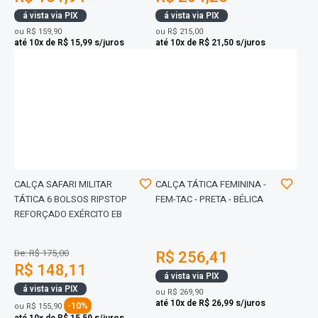
á vista via PIX
á vista via PIX
ou
R$ 159,90
ou
R$ 215,00
até 10x de R$ 15,99 s/juros
até 10x de R$ 21,50 s/juros
CALÇA SAFARI MILITAR
CALÇA TÁTICA FEMININA -
TÁTICA 6 BOLSOS RIPSTOP
FEM-TAC - PRETA - BÉLICA
REFORÇADO EXÉRCITO EB
De: R$ 175,00
R$ 256,41
R$ 148,11
á vista via PIX
á vista via PIX
ou
R$ 269,90
até 10x de R$ 26,99 s/juros
-10%
ou
R$ 155,90