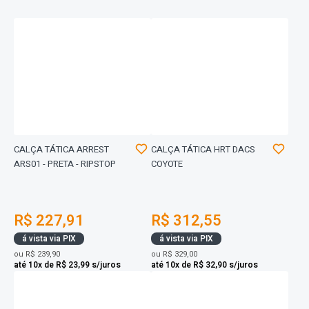
CALÇA TÁTICA ARREST
CALÇA TÁTICA HRT DACS
ARS01 - PRETA - RIPSTOP
COYOTE
R$ 227,91
R$ 312,55
á vista via PIX
á vista via PIX
ou
R$ 239,90
ou
R$ 329,00
até 10x de R$ 23,99 s/juros
até 10x de R$ 32,90 s/juros