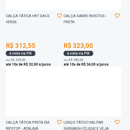
CALÇA TÁTICA HRT DACS
CALÇA SABRE INVICTUS -
VERDE
PRETA
R$ 312,55
R$ 323,00
á vista via PIX
á vista via PIX
ou
R$ 329,00
ou
R$ 340,00
até 10x de R$ 32,90 s/juros
até 10x de R$ 34,00 s/juros
CALÇA TÁTICA PRETA EM
LENÇO TÁTICO MILITAR
RIPSTOP - ATALAIA
SHEMAGH (CLIQUE E VEJA