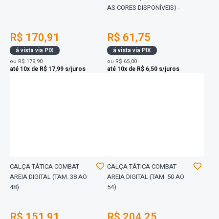
AS CORES DISPONÍVEIS) -
R$ 170,91
R$ 61,75
á vista via PIX
á vista via PIX
ou
R$ 179,90
ou
R$ 65,00
até 10x de R$ 17,99 s/juros
até 10x de R$ 6,50 s/juros
CALÇA TÁTICA COMBAT
CALÇA TÁTICA COMBAT
AREIA DIGITAL (TAM. 38 AO
AREIA DIGITAL (TAM. 50 AO
48)
54)
R$ 151,91
R$ 204,25