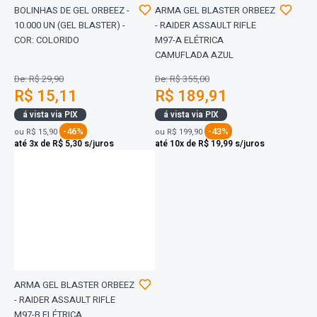
BOLINHAS DE GEL ORBEEZ -
ARMA GEL BLASTER ORBEEZ
10.000 UN (GEL BLASTER) -
- RAIDER ASSAULT RIFLE
COR: COLORIDO
M97-A ELÉTRICA
CAMUFLADA AZUL
De: R$ 29,90
De: R$ 355,00
R$ 15,11
R$ 189,91
á vista via PIX
á vista via PIX
-46%
-43%
ou
R$ 15,90
ou
R$ 199,90
até 3x de R$ 5,30 s/juros
até 10x de R$ 19,99 s/juros
ARMA GEL BLASTER ORBEEZ
- RAIDER ASSAULT RIFLE
M97-B ELÉTRICA