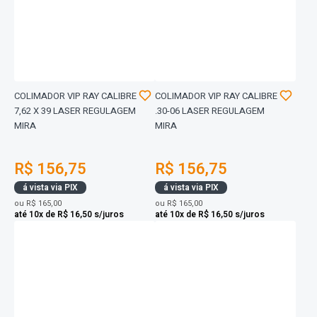
COLIMADOR VIP RAY CALIBRE
COLIMADOR VIP RAY CALIBRE
7,62 X 39 LASER REGULAGEM
.30-06 LASER REGULAGEM
MIRA
MIRA
R$ 156,75
R$ 156,75
á vista via PIX
á vista via PIX
ou
R$ 165,00
ou
R$ 165,00
até 10x de R$ 16,50 s/juros
até 10x de R$ 16,50 s/juros