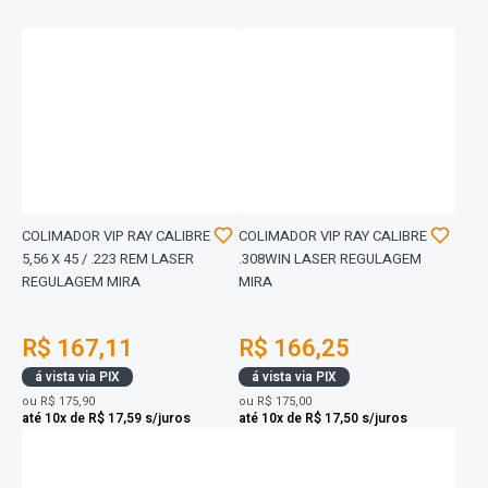
COLIMADOR VIP RAY CALIBRE
COLIMADOR VIP RAY CALIBRE
5,56 X 45 / .223 REM LASER
.308WIN LASER REGULAGEM
REGULAGEM MIRA
MIRA
R$ 167,11
R$ 166,25
á vista via PIX
á vista via PIX
ou
R$ 175,90
ou
R$ 175,00
até 10x de R$ 17,59 s/juros
até 10x de R$ 17,50 s/juros