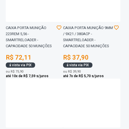
CAIXA PORTA MUNIÇÃO
CAIXA PORTA MUNIÇÃO 9MM
223REM 5,56 -
/ 9X21 / 380ACP -
SMARTRELOADER -
SMARTRELOADER -
CAPACIDADE 50 MUNIÇÕES
CAPACIDADE 50 MUNIÇÕES
R$ 72,11
R$ 37,90
á vista via PIX
á vista via PIX
ou
R$ 75,90
ou
R$ 39,90
até 10x de R$ 7,59 s/juros
até 7x de R$ 5,70 s/juros