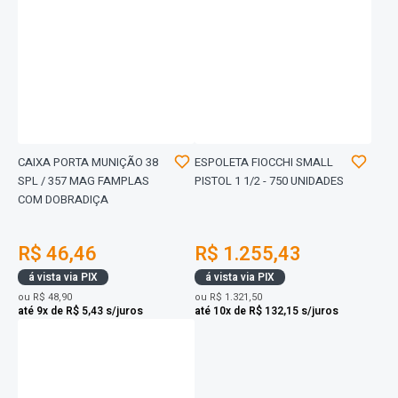
CAIXA PORTA MUNIÇÃO 38
ESPOLETA FIOCCHI SMALL
SPL / 357 MAG FAMPLAS
PISTOL 1 1/2 - 750 UNIDADES
COM DOBRADIÇA
R$ 46,46
R$ 1.255,43
á vista via PIX
á vista via PIX
ou
R$ 48,90
ou
R$ 1.321,50
até 9x de R$ 5,43 s/juros
até 10x de R$ 132,15 s/juros