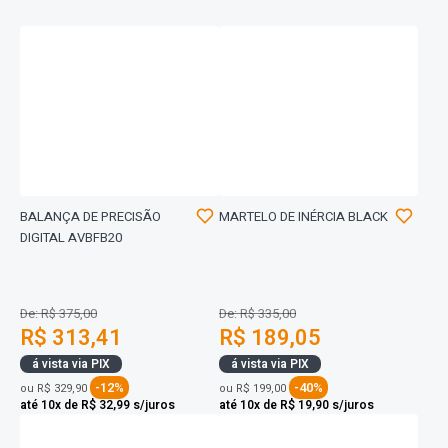
BALANÇA DE PRECISÃO
MARTELO DE INÉRCIA BLACK
DIGITAL AVBFB20
De: R$ 375,00
De: R$ 335,00
R$ 313,41
R$ 189,05
á vista via PIX
á vista via PIX
-12%
-40%
ou
R$ 329,90
ou
R$ 199,00
até 10x de R$ 32,99 s/juros
até 10x de R$ 19,90 s/juros