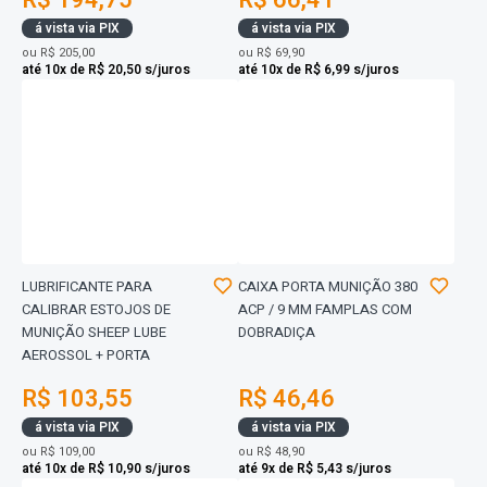
R$ 194,75
R$ 66,41
á vista via PIX
á vista via PIX
ou
R$ 205,00
ou
R$ 69,90
até 10x de R$ 20,50 s/juros
até 10x de R$ 6,99 s/juros
LUBRIFICANTE PARA
CAIXA PORTA MUNIÇÃO 380
CALIBRAR ESTOJOS DE
ACP / 9 MM FAMPLAS COM
MUNIÇÃO SHEEP LUBE
DOBRADIÇA
AEROSSOL + PORTA
R$ 103,55
R$ 46,46
á vista via PIX
á vista via PIX
ou
R$ 109,00
ou
R$ 48,90
até 10x de R$ 10,90 s/juros
até 9x de R$ 5,43 s/juros