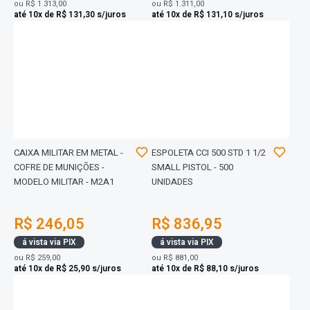
ou
R$ 1.313,00
ou
R$ 1.311,00
até 10x de R$ 131,30 s/juros
até 10x de R$ 131,10 s/juros
CAIXA MILITAR EM METAL -
ESPOLETA CCI 500 STD 1 1/2
COFRE DE MUNIÇÕES -
SMALL PISTOL - 500
MODELO MILITAR - M2A1
UNIDADES
R$ 246,05
R$ 836,95
á vista via PIX
á vista via PIX
ou
R$ 259,00
ou
R$ 881,00
até 10x de R$ 25,90 s/juros
até 10x de R$ 88,10 s/juros