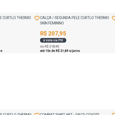
LE CURTLO THERMO
CALÇA / SEGUNDA PELE CURTLO THERMO
SKIN FEMININO
R$ 207,95
á vista via PIX
ou
R$ 218,90
os
até 10x de R$ 21,89 s/juros
LE CURTLO THERMO
COMBAT SHIRT HRT - DACS COYOTE