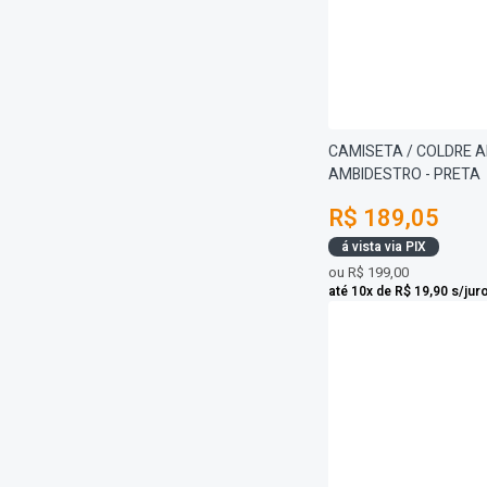
Touca / Gorro
Luva
Uniformes
CAMISETA / COLDRE A
AMBIDESTRO - PRETA
R$ 189,05
á vista via PIX
ou
R$ 199,00
até 10x de R$ 19,90 s/jur