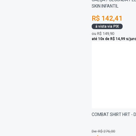
SKIN INFANTIL
R$ 142,41
á vista via PIX
ou
R$ 149,90
até 10x de R$ 14,99 s/jur
COMBAT SHIRT HRT - 
De: R$ 276,00