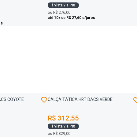
á vista via PIX
ou
R$ 276,00
até 10x de R$ 27,60 s/juros
os
ACS COYOTE
CALÇA TÁTICA HRT DACS VERDE
R$ 312,55
á vista via PIX
ou
R$ 329,00