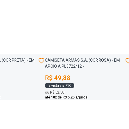
 (COR PRETA) - EM
CAMISETA ARMAS S.A. (COR ROSA) - EM
APOIO A PL3722/12 -
R$ 49,88
á vista via PIX
ou
R$ 52,50
s
até 10x de R$ 5,25 s/juros