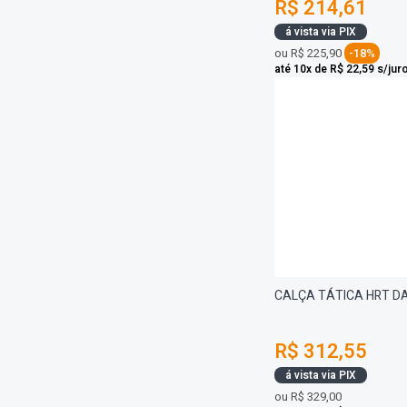
R$ 214,61
á vista via PIX
ou
R$ 225,90
-18%
até 10x de R$ 22,59 s/jur
CALÇA TÁTICA HRT D
R$ 312,55
á vista via PIX
ou
R$ 329,00