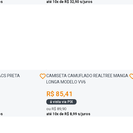
os
até 10x de R$ 32,90 s/juros
ACS PRETA
CAMISETA CAMUFLADO REALTREE MANGA
LONGA MODELO VV6
R$ 85,41
á vista via PIX
ou
R$ 89,90
os
até 10x de R$ 8,99 s/juros