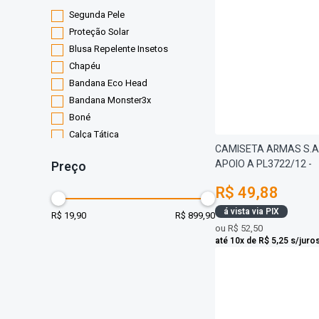
Segunda Pele
Proteção Solar
Blusa Repelente Insetos
Chapéu
Bandana Eco Head
Bandana Monster3x
Boné
Calça Tática
CAMISETA ARMAS S.A.
Combat Shirt
APOIO A PL3722/12 -
Preço
Gandola Tática
Trilhas e Rumos
R$ 49,88
Camiseta
á vista via PIX
R$ 19,90
R$ 899,90
Camuflado Realtree
ou
R$ 52,50
Jaqueta
até 10x de R$ 5,25 s/juro
Invictus
Bermuda
Boina
Tecnologia Emana