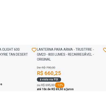
 OLIGHT 600
LANTERNA PARA ARMA - TRUSTFIRE -
LKYRIE TAN DESERT
GM23 - 800 LUMES - RECARREGÁVEL -
ORIGINAL
De: R$ 790,00
R$ 660,25
á vista via PIX
os
ou
R$ 695,00
-12%
até 10x de R$ 69,50 s/juros