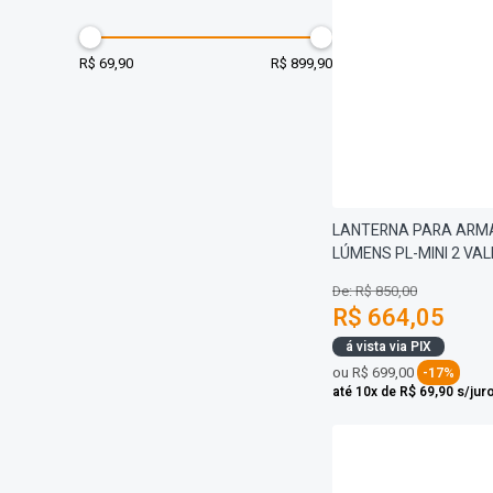
R$ 69,90
R$ 899,90
LANTERNA PARA ARMA
LÚMENS PL-MINI 2 VA
De: R$ 850,00
R$ 664,05
á vista via PIX
ou
R$ 699,00
-17%
até 10x de R$ 69,90 s/jur