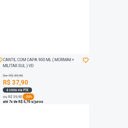
CANTIL COM CAPA 900 ML ( MORMAII +
MILITAR SUL ) VD
De: R$ 49,90
R$ 37,90
á vista via PIX
ou
R$ 39,90
-20%
até 7x de R$ 5,70 s/juros