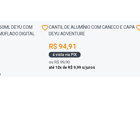
860ML DEYU COM
CANTIL DE ALUMÍNIO COM CANECO E CAPA
MUFLADO DIGITAL
DEYU ADVENTURE
R$ 94,91
á vista via PIX
ou
R$ 99,90
até 10x de R$ 9,99 s/juros
s