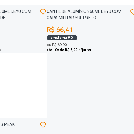
860ML DEYU COM
CANTIL DE ALUMÍNIO 860ML DEYU COM
RDE
CAPA MILITAR SUL PRETO
R$ 66,41
á vista via PIX
ou
R$ 69,90
s
até 10x de R$ 6,99 s/juros
OS PEAK