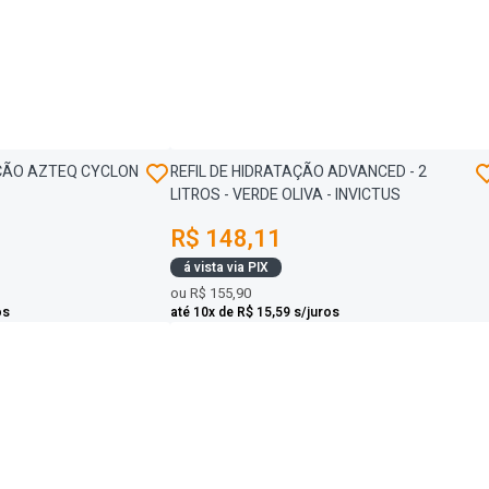
ÇÃO AZTEQ CYCLON
REFIL DE HIDRATAÇÃO ADVANCED - 2
LITROS - VERDE OLIVA - INVICTUS
R$ 148,11
á vista via PIX
ou
R$ 155,90
os
até 10x de R$ 15,59 s/juros