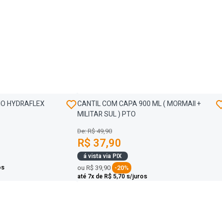
IO HYDRAFLEX
CANTIL COM CAPA 900 ML ( MORMAII +
MILITAR SUL ) PTO
De: R$ 49,90
R$ 37,90
á vista via PIX
os
ou
R$ 39,90
-20%
até 7x de R$ 5,70 s/juros