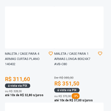
MALETA / CASE PARA 4
MALETA / CASE PARA 1
ARMAS CURTAS PLANO
ARMAS LONGA 80X24X7
140402
AVB-C80
R$ 311,60
De: R$ 385,00
R$ 351,50
á vista via PIX
á vista via PIX
ou
R$ 328,00
até 10x de R$ 32,80 s/juros
-3%
ou
R$ 370,00
até 10x de R$ 37,00 s/juros