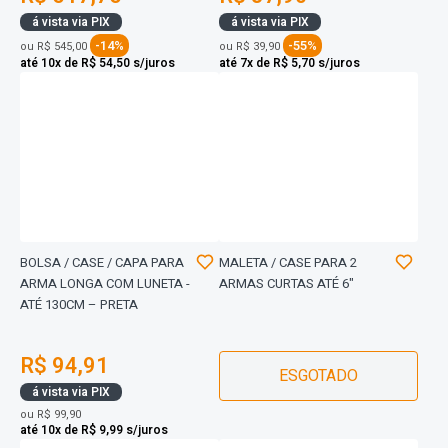
á vista via PIX
á vista via PIX
-14%
-55%
ou
R$ 545,00
ou
R$ 39,90
até 10x de R$ 54,50 s/juros
até 7x de R$ 5,70 s/juros
BOLSA / CASE / CAPA PARA
MALETA / CASE PARA 2
ARMA LONGA COM LUNETA -
ARMAS CURTAS ATÉ 6"
ATÉ 130CM – PRETA
R$ 94,91
ESGOTADO
á vista via PIX
ou
R$ 99,90
até 10x de R$ 9,99 s/juros