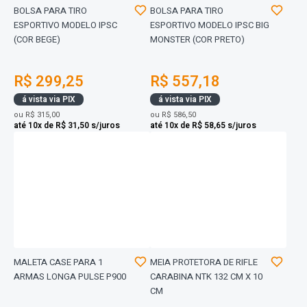
BOLSA PARA TIRO
BOLSA PARA TIRO
ESPORTIVO MODELO IPSC
ESPORTIVO MODELO IPSC BIG
(COR BEGE)
MONSTER (COR PRETO)
R$ 299,25
R$ 557,18
á vista via PIX
á vista via PIX
ou
R$ 315,00
ou
R$ 586,50
até 10x de R$ 31,50 s/juros
até 10x de R$ 58,65 s/juros
MALETA CASE PARA 1
MEIA PROTETORA DE RIFLE
ARMAS LONGA PULSE P900
CARABINA NTK 132 CM X 10
CM