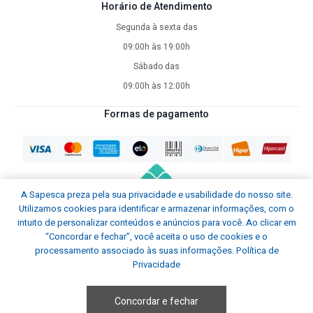
Horário de Atendimento
Segunda à sexta das
09:00h às 19:00h
Sábado das
09:00h às 12:00h
Formas de pagamento
A Sapesca preza pela sua privacidade e usabilidade do nosso site.
Utilizamos cookies para identificar e armazenar informações, com o
intuito de personalizar conteúdos e anúncios para você. Ao clicar em
“Concordar e fechar”, você aceita o uso de cookies e o
processamento associado às suas informações.
Política de
Privacidade
Sapesca © Todos os direitos reservados.
2026
Desenvolvido por
Sapesca
Cnpj 02.754.832/0001-29
Concordar e fechar