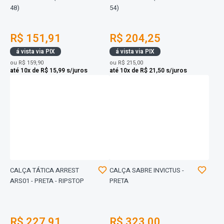
48)
54)
R$ 151,91
R$ 204,25
á vista via PIX
á vista via PIX
ou
R$ 159,90
ou
R$ 215,00
até 10x de R$ 15,99 s/juros
até 10x de R$ 21,50 s/juros
CALÇA TÁTICA ARREST
CALÇA SABRE INVICTUS -
ARS01 - PRETA - RIPSTOP
PRETA
R$ 227,91
R$ 323,00