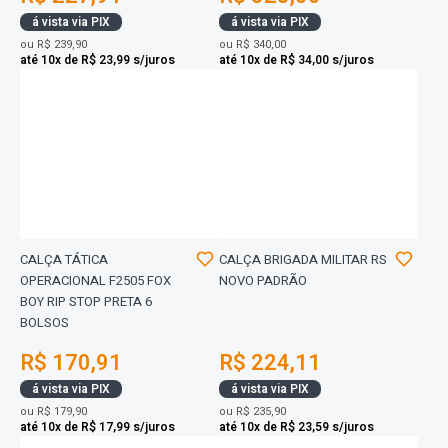
á vista via PIX
á vista via PIX
ou
R$ 239,90
ou
R$ 340,00
até 10x de R$ 23,99 s/juros
até 10x de R$ 34,00 s/juros
CALÇA TÁTICA
CALÇA BRIGADA MILITAR RS
OPERACIONAL F2505 FOX
NOVO PADRÃO
BOY RIP STOP PRETA 6
BOLSOS
R$ 170,91
R$ 224,11
á vista via PIX
á vista via PIX
ou
R$ 179,90
ou
R$ 235,90
até 10x de R$ 17,99 s/juros
até 10x de R$ 23,59 s/juros