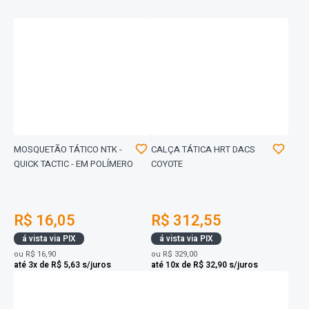
MOSQUETÃO TÁTICO NTK -
CALÇA TÁTICA HRT DACS
QUICK TACTIC - EM POLÍMERO
COYOTE
R$ 16,05
R$ 312,55
á vista via PIX
á vista via PIX
ou
R$ 16,90
ou
R$ 329,00
até 3x de R$ 5,63 s/juros
até 10x de R$ 32,90 s/juros