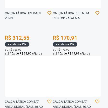
CALÇA TÁTICA HRT DACS
CALÇA TÁTICA PRETA EM
VERDE
RIPSTOP - ATALAIA
R$ 312,55
R$ 170,91
á vista via PIX
á vista via PIX
ou
R$ 329,00
ou
R$ 179,90
até 10x de R$ 32,90 s/juros
até 10x de R$ 17,99 s/juros
CALÇA TÁTICA COMBAT
CALÇA TÁTICA COMBAT
AREIA DIGITAL (TAM. 38 AO
AREIA DIGITAL (TAM. 50 AO