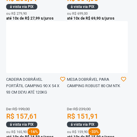
á vista via PIX
á vista via PIX
ou
R$ 279,90
ou
R$ 699,00
até 10x de R$ 27,99 s/juros
até 10x de R$ 69,90 s/juros
CADEIRA DOBRÁVEL
MESA DOBRÁVEL PARA
PORTÁTIL CAMPING 90 X 54 X
CAMPING ROBUST 80 CM NTK
93 CM DEYU ATÉ 120KG
De: R$ 199,00
De: R$ 239,00
R$ 157,61
R$ 151,91
á vista via PIX
á vista via PIX
-16%
-33%
ou
R$ 165,90
ou
R$ 159,90