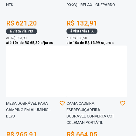
NTK
90KG) - RELAX - GUEPARDO
R$ 621,20
R$ 132,91
á vista via PIX
á vista via PIX
ou
R$ 653,90
ou
R$ 139,90
até 10x de R$ 65,39 s/juros
até 10x de R$ 13,99 s/juros
MESA DOBRÁVEL PARA
CAMA CADEIRA
CAMPING EM ALUMÍNIO -
ESPREGUIÇADEIRA
DEYU
DOBRÁVEL CONVERTA COT
COLEMAN PORTÁTIL
R$ 265,91
R$ 664,05