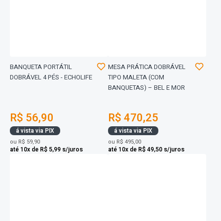
BANQUETA PORTÁTIL
MESA PRÁTICA DOBRÁVEL
DOBRÁVEL 4 PÉS - ECHOLIFE
TIPO MALETA (COM
BANQUETAS) – BEL E MOR
R$ 56,90
R$ 470,25
á vista via PIX
á vista via PIX
ou
R$ 59,90
ou
R$ 495,00
até 10x de R$ 5,99 s/juros
até 10x de R$ 49,50 s/juros