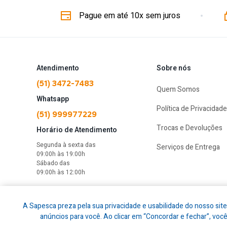
Pague em até 10x sem juros
Atendimento
Sobre nós
(51) 3472-7483
Quem Somos
Whatsapp
Política de Privacidade
(51) 999977229
Trocas e Devoluções
Horário de Atendimento
Segunda à sexta das
Serviços de Entrega
09:00h às 19:00h
Sábado das
09:00h às 12:00h
A Sapesca preza pela sua privacidade e usabilidade do nosso site
anúncios para você. Ao clicar em “Concordar e fechar”, vo
Sapesca © Todos os direitos reservados.
2026