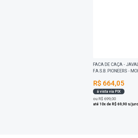
FACA DE CAÇA - JAVAL
F.A.S.B. PIONEERS - M
R$ 664,05
á vista via PIX
ou
R$ 699,00
até 10x de R$ 69,90 s/jur