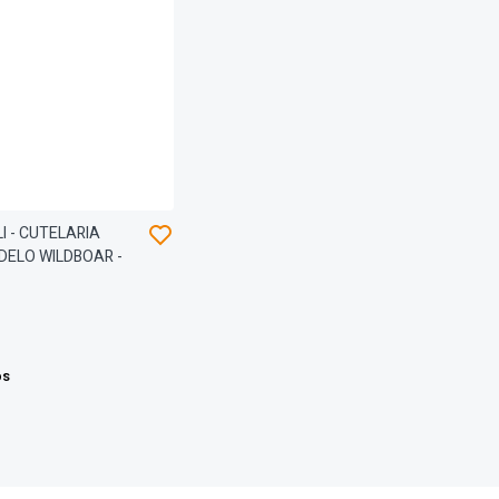
I - CUTELARIA
ODELO WILDBOAR -
os