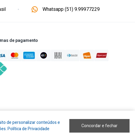
sil
Whatsapp (51) 9.99977229
mas de pagamento
uito de personalizar conteúdos e
Concordar e fechar
ões.
Política de Privacidade
Desenvolvido por
Sapesca
Cnpj 02.754.832/0001-29