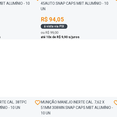
BT ALUMÍNIO - 10
45AUTO SNAP CAPS MBT ALUMÍNIO - 10
UN
R$ 94,05
á vista via PIX
ou
R$ 99,00
s
até 10x de R$ 9,90 s/juros
RTE CAL. 38TPC
MUNIÇÃO MANEJO INERTE CAL. 7,62 X
NIO - 10 UN
51MM 308WIN SNAP CAPS MBT ALUMÍNIO -
10 UN