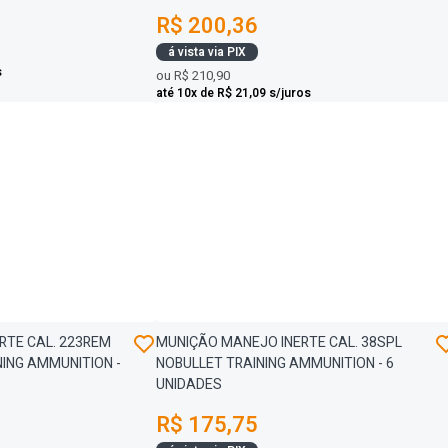
R$ 200,36
á vista via PIX
s
ou
R$ 210,90
até 10x de R$ 21,09 s/juros
RTE CAL. 223REM
MUNIÇÃO MANEJO INERTE CAL. 38SPL
NING AMMUNITION -
NOBULLET TRAINING AMMUNITION - 6
UNIDADES
R$ 175,75