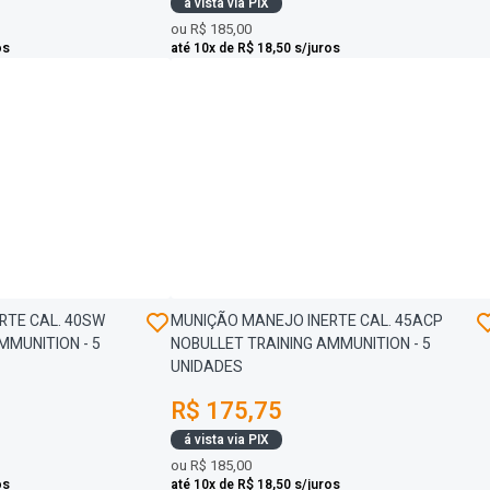
á vista via PIX
ou
R$ 185,00
os
até 10x de R$ 18,50 s/juros
RTE CAL. 40SW
MUNIÇÃO MANEJO INERTE CAL. 45ACP
MMUNITION - 5
NOBULLET TRAINING AMMUNITION - 5
UNIDADES
R$ 175,75
á vista via PIX
ou
R$ 185,00
os
até 10x de R$ 18,50 s/juros