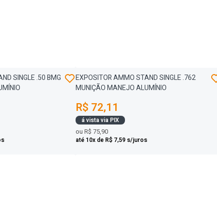
ND SINGLE .50 BMG
EXPOSITOR AMMO STAND SINGLE .762
UMÍNIO
MUNIÇÃO MANEJO ALUMÍNIO
R$ 72,11
á vista via PIX
ou
R$ 75,90
os
até 10x de R$ 7,59 s/juros