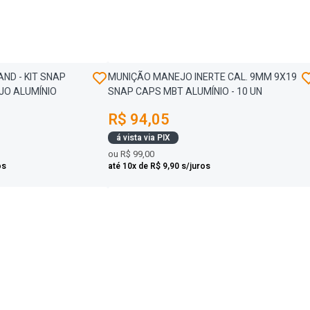
ND - KIT SNAP
MUNIÇÃO MANEJO INERTE CAL. 9MM 9X19
JO ALUMÍNIO
SNAP CAPS MBT ALUMÍNIO - 10 UN
R$ 94,05
á vista via PIX
ou
R$ 99,00
os
até 10x de R$ 9,90 s/juros