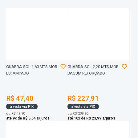
GUARDA-SOL 1,60 MTS MOR
GUARDA-SOL 2,20 MTS MOR
ESTAMPADO
BAGUM REFORÇADO
R$ 47,40
R$ 227,91
á vista via PIX
á vista via PIX
ou
R$ 49,90
ou
R$ 239,90
até 9x de R$ 5,54 s/juros
até 10x de R$ 23,99 s/juros