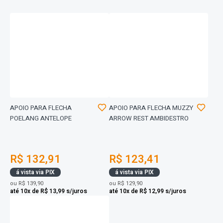
APOIO PARA FLECHA
APOIO PARA FLECHA MUZZY
POELANG ANTELOPE
ARROW REST AMBIDESTRO
R$ 132,91
R$ 123,41
á vista via PIX
á vista via PIX
ou
R$ 139,90
ou
R$ 129,90
até 10x de R$ 13,99 s/juros
até 10x de R$ 12,99 s/juros