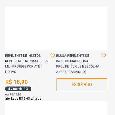
REPELENTE DE INSETOS
BLUSA REPELENTE DE
REPELLERE - AEROSSOL - 150
INSETOS MASCULINA -
ML - PROTEGE POR ATÉ 4
PROLIFE (CLIQUE E ESCOLHA
HORAS
A COR E TAMANHO)
R$ 18,90
ESGOTADO
á vista via PIX
ou
R$ 19,90
até 3x de R$ 6,63 s/juros