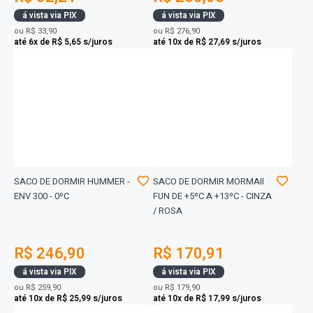
á vista via PIX
á vista via PIX
ou
R$ 33,90
ou
R$ 276,90
até 6x de R$ 5,65 s/juros
até 10x de R$ 27,69 s/juros
SACO DE DORMIR HUMMER -
SACO DE DORMIR MORMAII
ENV 300 - 0ºC
FUN DE +5ºC A +13ºC - CINZA
/ ROSA
R$ 246,90
R$ 170,91
á vista via PIX
á vista via PIX
ou
R$ 259,90
ou
R$ 179,90
até 10x de R$ 25,99 s/juros
até 10x de R$ 17,99 s/juros