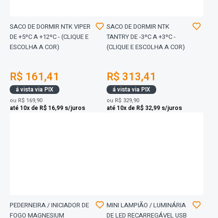
SACO DE DORMIR NTK VIPER
SACO DE DORMIR NTK
DE +5ºC A +12ºC - (CLIQUE E
TANTRY DE -3ºC A +3ºC -
ESCOLHA A COR)
(CLIQUE E ESCOLHA A COR)
R$ 161,41
R$ 313,41
á vista via PIX
á vista via PIX
ou
R$ 169,90
ou
R$ 329,90
até 10x de R$ 16,99 s/juros
até 10x de R$ 32,99 s/juros
PEDERNEIRA / INICIADOR DE
MINI LAMPIÃO / LUMINÁRIA
FOGO MAGNESIUM
DE LED RECARREGÁVEL USB