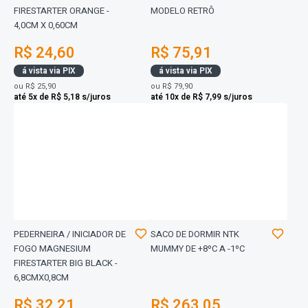
FIRESTARTER ORANGE -
MODELO RETRÔ
4,0CM X 0,60CM
R$ 24,60
R$ 75,91
á vista via PIX
á vista via PIX
ou
R$ 25,90
ou
R$ 79,90
até 5x de R$ 5,18 s/juros
até 10x de R$ 7,99 s/juros
PEDERNEIRA / INICIADOR DE
SACO DE DORMIR NTK
FOGO MAGNESIUM
MUMMY DE +8ºC A -1ºC
FIRESTARTER BIG BLACK -
6,8CMX0,8CM
R$ 32,21
R$ 263,05