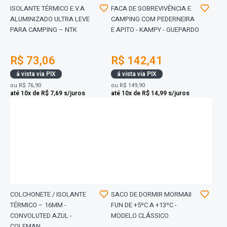
ISOLANTE TÉRMICO E.V.A
FACA DE SOBREVIVÊNCIA E
ALUMINIZADO ULTRA LEVE
CAMPING COM PEDERNEIRA
PARA CAMPING – NTK
E APITO - KAMPY - GUEPARDO
R$ 73,06
R$ 142,41
á vista via PIX
á vista via PIX
ou
R$ 76,90
ou
R$ 149,90
até 10x de R$ 7,69 s/juros
até 10x de R$ 14,99 s/juros
COLCHONETE / ISOLANTE
SACO DE DORMIR MORMAII
TÉRMICO – 16MM -
FUN DE +5ºC A +13ºC -
CONVOLUTED AZUL -
MODELO CLÁSSICO
COLEMAN