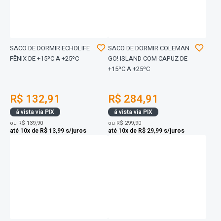
SACO DE DORMIR ECHOLIFE
SACO DE DORMIR COLEMAN
FÊNIX DE +15ºC A +25ºC
GO! ISLAND COM CAPUZ DE
+15ºC A +25ºC
R$ 132,91
R$ 284,91
á vista via PIX
á vista via PIX
ou
R$ 139,90
ou
R$ 299,90
até 10x de R$ 13,99 s/juros
até 10x de R$ 29,99 s/juros