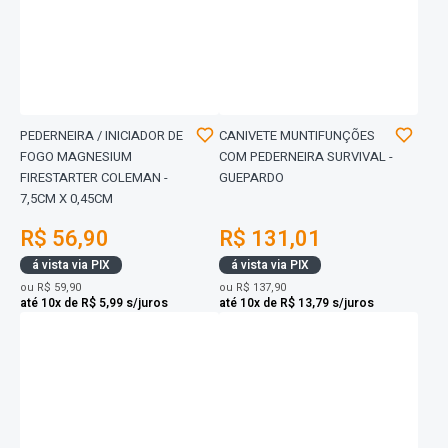
PEDERNEIRA / INICIADOR DE
CANIVETE MUNTIFUNÇÕES
FOGO MAGNESIUM
COM PEDERNEIRA SURVIVAL -
FIRESTARTER COLEMAN -
GUEPARDO
7,5CM X 0,45CM
R$ 56,90
R$ 131,01
á vista via PIX
á vista via PIX
ou
R$ 59,90
ou
R$ 137,90
até 10x de R$ 5,99 s/juros
até 10x de R$ 13,79 s/juros