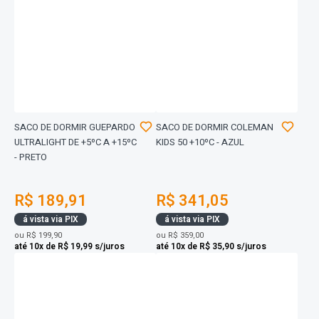
SACO DE DORMIR GUEPARDO
SACO DE DORMIR COLEMAN
ULTRALIGHT DE +5ºC A +15ºC
KIDS 50 +10ºC - AZUL
- PRETO
R$ 189,91
R$ 341,05
á vista via PIX
á vista via PIX
ou
R$ 199,90
ou
R$ 359,00
até 10x de R$ 19,99 s/juros
até 10x de R$ 35,90 s/juros