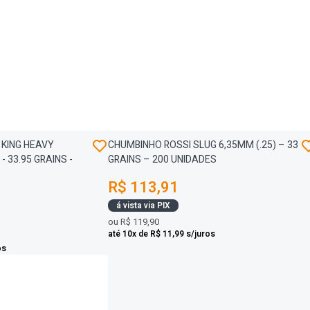
 KING HEAVY
CHUMBINHO ROSSI SLUG 6,35MM (.25) – 33
- 33.95 GRAINS -
GRAINS – 200 UNIDADES
R$ 113,91
á vista via PIX
ou
R$ 119,90
até 10x de R$ 11,99 s/juros
os