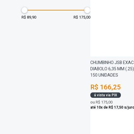
R$ 89,90
R$ 175,00
CHUMBINHO JSB EXAC
DIABOLO 6,35 MM (.25) 
150 UNIDADES
R$ 166,25
á vista via PIX
ou
R$ 175,00
até 10x de R$ 17,50 s/jur