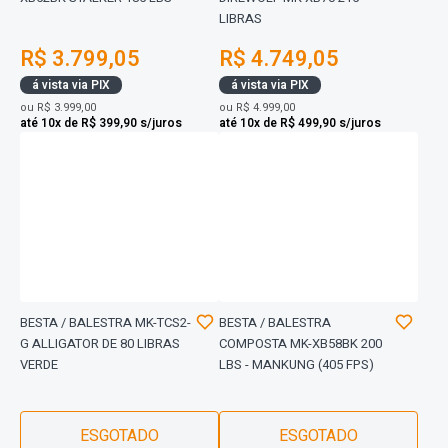
LIBRAS
R$ 3.799,05
R$ 4.749,05
á vista via PIX
á vista via PIX
ou
R$ 3.999,00
ou
R$ 4.999,00
até 10x de R$ 399,90 s/juros
até 10x de R$ 499,90 s/juros
BESTA / BALESTRA MK-TCS2-
BESTA / BALESTRA
G ALLIGATOR DE 80 LIBRAS
COMPOSTA MK-XB58BK 200
VERDE
LBS - MANKUNG (405 FPS)
ESGOTADO
ESGOTADO