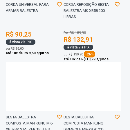
CORDA UNIVERSAL PARA
CORDA REPOSIÇÃO BESTA
ARMAR BALESTRA
BALESTRA MK-XB58 200
LIBRAS
R$ 90,25
De: R$ 189,90
R$ 132,91
á vista via PIX
á vista via PIX
ou
R$ 95,00
até 10x de R$ 9,50 s/juros
-26%
ou
R$ 139,90
até 10x de R$ 13,99 s/juros
BESTA BALESTRA
BESTA BALESTRA
COMPOSTA MAN KUNG MK-
COMPOSTA MAN KUNG
XB52BK STALKER 185 LBS
DIREWOLF MK-XB70 215