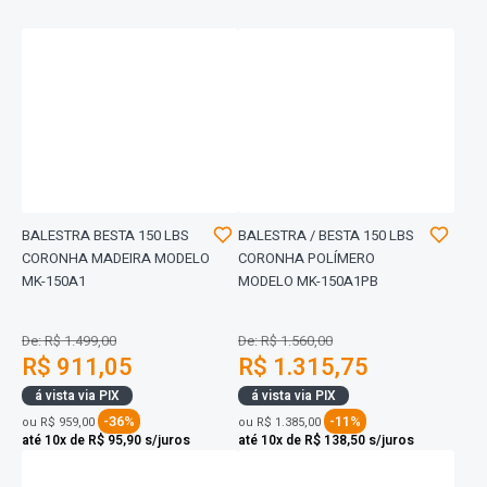
BALESTRA BESTA 150 LBS
BALESTRA / BESTA 150 LBS
CORONHA MADEIRA MODELO
CORONHA POLÍMERO
MK-150A1
MODELO MK-150A1PB
De: R$ 1.499,00
De: R$ 1.560,00
R$ 911,05
R$ 1.315,75
á vista via PIX
á vista via PIX
-36%
-11%
ou
R$ 959,00
ou
R$ 1.385,00
até 10x de R$ 95,90 s/juros
até 10x de R$ 138,50 s/juros