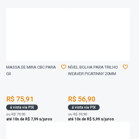
MASSA DE MIRA CBC PARA
NÍVEL BOLHA PARA TRILHO
GII
WEAVER PICATINNY 20MM
R$ 75,91
R$ 56,90
á vista via PIX
á vista via PIX
ou
R$ 79,90
ou
R$ 59,90
até 10x de R$ 7,99 s/juros
até 10x de R$ 5,99 s/juros