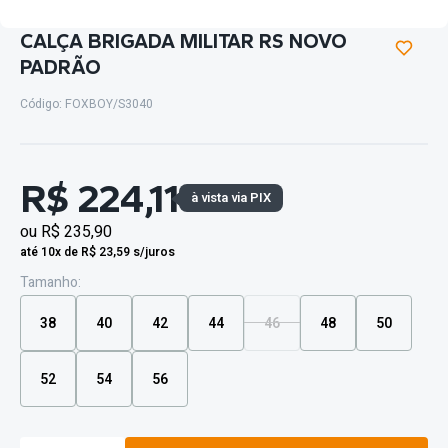
CALÇA BRIGADA MILITAR RS NOVO
PADRÃO
Código: FOXBOY/S3040
R$ 224,11
à vista via PIX
ou
R$ 235,90
até 10x de R$ 23,59 s/juros
Tamanho:
38
40
42
44
46
48
50
52
54
56