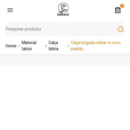
0
Material
Calça
Calça brigada militar rs novo
Home
tatico
tática
padrão