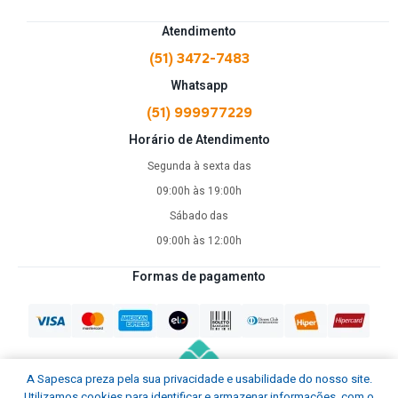
CZ: P-07, P-09, P-10C
E MUITOS OUTROS!
Atendimento
(Compatível com qualquer arma com trilho inferior padrão.)
(51) 3472-7483
Whatsapp
Especificações Técnicas
(51) 999977229
Potência: 600 lúmens
Horário de Atendimento
Alcance: 100 metros
Intensidade: 2.500 candelas
Segunda à sexta das
Bateria: Íon-lítio interna (recarregável via USB magnético)
09:00h às 19:00h
Montagem: Trilho ajustável patenteado
Sábado das
Ação: Toque constante ou momentâneo
Peso/Dimensão: Ultra compacto
09:00h às 12:00h
A lanterna ideal para quem não aceita menos que
Formas de pagamento
excelência.
Se você quer uma lanterna que não falhe, não atrapalhe e
entregue o máximo desempenho possível em uma arma
curta, a PL-Mini 2 Valkyrie é a escolha óbvia.
A Sapesca preza pela sua privacidade e usabilidade do nosso site.
Tenha potência.
Utilizamos cookies para identificar e armazenar informações, com o