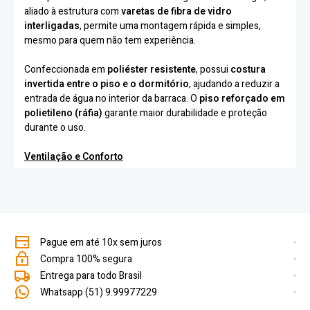
aliado à estrutura com
varetas de fibra de vidro
interligadas
, permite uma montagem rápida e simples,
mesmo para quem não tem experiência.
Confeccionada em
poliéster resistente
, possui
costura
invertida entre o piso e o dormitório
, ajudando a reduzir a
entrada de água no interior da barraca. O
piso reforçado em
polietileno (ráfia)
garante maior durabilidade e proteção
durante o uso.
Ventilação e Conforto
A barraca conta com
mosquiteiro na porta e no teto
,
proporcionando boa circulação de ar e proteção contra
insetos. Possui também
local interno para pendurar
lanterna
, oferecendo mais comodidade durante a noite.
Pague em até 10x sem juros
Leve e compacta, acompanha
sacola de nylon para
transporte
, facilitando o armazenamento e o deslocamento.
Compra 100% segura
Entrega para todo Brasil
Especificações Técnicas
Whatsapp (51) 9.99977229