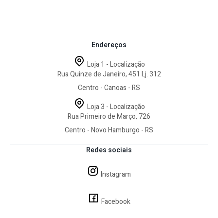
Especificações Técnicas
Capacidade:
7 pessoas
Endereços
Material:
Poliéster
Telas internas:
Nylon respirável e mosquiteiro
Loja 1 - Localização
Cor predominante:
Azul marinho
Rua Quinze de Janeiro, 451 Lj. 312
Proteção solar:
FPS 100
Altura:
1,78 m
Centro - Canoas - RS
Largura:
2,87 m
Comprimento:
2,87 m
Loja 3 - Localização
Rua Primeiro de Março, 726
Peso:
4,58 kg
Origem:
Importado
Centro - Novo Hamburgo - RS
Informações Importantes
Redes sociais
Indicada para
uso recreativo
, com melhor desempenho em
Instagram
condições climáticas moderadas
;
Objetos ilustrativos das imagens não acompanham o
produto
.
Facebook