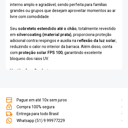
interno amplo e agradável, sendo perfeita para famílias
grandes ou grupos que desejam aproveitar momentos ao ar
livre com comodidade.
Seu
sobreteto estendido até o chão
, totalmente revestido
em
silvercoating (material prata)
, proporciona proteção
adicional contra respingos e auxilia na
reflexão da luz solar
,
reduzindo o calor no interior da barraca. Além disso, conta
com
proteção solar FPS 100
, garantindo excelente
bloqueio dos raios UV.
Ventilação e Conforto
Pensada para o bem-estar dos usuários, a barraca possui
telas internas em nylon respirável e mosquiteiro
,
localizadas na porta, no teto e na janela traseira, permitindo
Pague em até 10x sem juros
ótima circulação de ar e proteção contra insetos. Conta
também com
local interno para pendurar lanterna
,
Compra 100% segura
facilitando a iluminação durante a noite.
Entrega para todo Brasil
Projetada para acomodar
até 7 pessoas
, oferece amplo
Whatsapp (51) 9.99977229
espaço interno para descanso e organização.