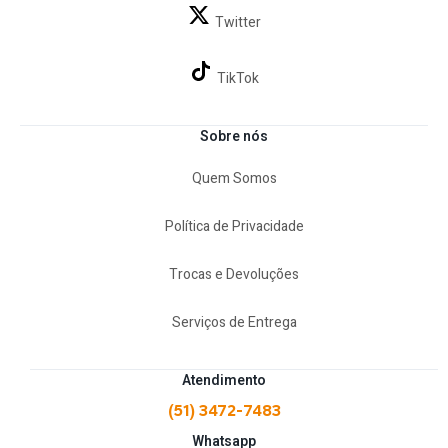
A
Barraca Luna Mor – 7 Pessoas
reúne
amplo espaço
Twitter
interno, proteção solar eficiente e excelente ventilação
,
sendo a escolha ideal para quem valoriza conforto e
praticidade em aventuras ao ar livre.
TikTok
Sobre nós
Quem Somos
Política de Privacidade
Trocas e Devoluções
Serviços de Entrega
Atendimento
(51) 3472-7483
Whatsapp