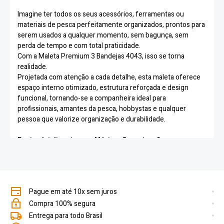
Imagine ter todos os seus acessórios, ferramentas ou
materiais de pesca perfeitamente organizados, prontos para
serem usados a qualquer momento, sem bagunça, sem
perda de tempo e com total praticidade.
Com a Maleta Premium 3 Bandejas 4043, isso se torna
realidade.
Projetada com atenção a cada detalhe, esta maleta oferece
espaço interno otimizado, estrutura reforçada e design
funcional, tornando-se a companheira ideal para
profissionais, amantes da pesca, hobbystas e qualquer
pessoa que valorize organização e durabilidade.
Design Inteligente para Máxima Organização
A Maleta Premium 4043 conta com três bandejas retráteis
internas, que se abrem de forma suave e oferecem uma
visão completa do conteúdo.
Pague em até 10x sem juros
Cada bandeja possui compartimentos ideais para organizar
desde pequenos parafusos e chaves de precisão até anzóis,
Compra 100% segura
iscas ou acessórios delicados.
Entrega para todo Brasil