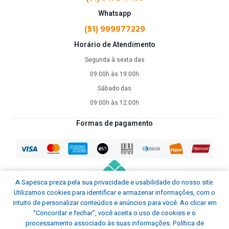
Kit de Costura: acomoda linhas, agulhas, botões e fitas com
Whatsapp
total segurança.
Armazenamento Doméstico: ideal para guardar materiais de
(51) 999977229
artesanato, eletrônicos, cabos e outros itens pequenos.
Horário de Atendimento
Não importa onde você esteja — em casa, no trabalho, na
oficina ou à beira do rio —, a Maleta Premium 4043 se adapta
Segunda à sexta das
ao seu ritmo e às suas necessidades.
09:00h às 19:00h
Sábado das
Especificações Técnicas
Modelo: Maleta Premium 3 Bandejas 4043
09:00h às 12:00h
Material: Polímero de alta resistência
Comprimento: 365 mm
Formas de pagamento
Largura: 230 mm
Altura: 197 mm
Cód. de Barras: 798003751271
Cor: preta
Peso aproximado: 1,100 Kg - leve, prática e fácil de
A Sapesca preza pela sua privacidade e usabilidade do nosso site.
transportar
Utilizamos cookies para identificar e armazenar informações, com o
intuito de personalizar conteúdos e anúncios para você. Ao clicar em
Praticidade e Organização em um Design Premium
“Concordar e fechar”, você aceita o uso de cookies e o
processamento associado às suas informações.
Política de