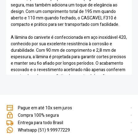
segura, mas também adiciona um toque de elegância ao
design. Com um comprimento total de 195 mm quando
aberto e 110 mm quando fechado, o CASCAVEL F310 é
compacto e prático para ser transportado com facilidade.
A lâmina do canivete é confeccionada em aço inoxidável 420,
conhecido por sua excelente resistência à corrosão e
durabilidade. Com 90 mm de comprimento e 2,8 mm de
espessura, a lâmina é projetada para garantir cortes precisos
e manter seu fio afiado por longos períodos. O acabamento
escovado e o revestimento acetinado não apenas conferem
um visual moderno e sofisticado, mas também oferecem
proteção adicional contra desgaste e arranhões, mantendo
uma dureza de 52-54 HRC.
Além disso, o canivete possui um mecanismo de abertura
Pague em até 10x sem juros
com anel de Teflon, que assegura um acesso rápido e
eficiente à lâmina, tornando-o uma ferramenta confiável e
Compra 100% segura
prática para qualquer situação. A garantia do produto é de 3
Entrega para todo Brasil
meses, o que oferece uma segurança adicional ao
Whatsapp (51) 9.99977229
consumidor.