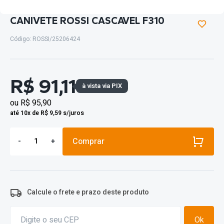
CANIVETE ROSSI CASCAVEL F310
Código: ROSSI/25206424
R$ 91,11
à vista via PIX
ou
R$ 95,90
até 10x de R$ 9,59 s/juros
Comprar
-
+
Calcule o frete e prazo deste produto
Ok