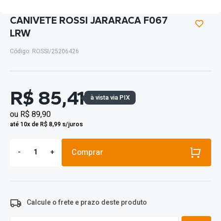
CANIVETE ROSSI JARARACA F067
LRW
Código: ROSSI/25206426
R$ 85,41
à vista via PIX
ou
R$ 89,90
até 10x de R$ 8,99 s/juros
Comprar
-
+
Calcule o frete e prazo deste produto