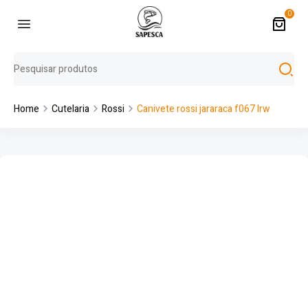
0
Home
Cutelaria
Rossi
Canivete rossi jararaca f067 lrw