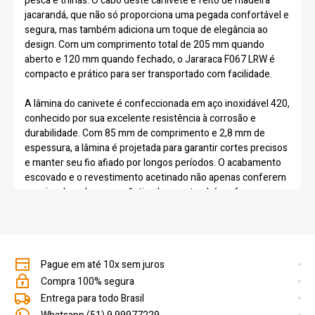
pesca e trilhas. O cabo deste canivete é feito de madeira
jacarandá, que não só proporciona uma pegada confortável e
segura, mas também adiciona um toque de elegância ao
design. Com um comprimento total de 205 mm quando
aberto e 120 mm quando fechado, o Jararaca F067 LRW é
compacto e prático para ser transportado com facilidade.
A lâmina do canivete é confeccionada em aço inoxidável 420,
conhecido por sua excelente resistência à corrosão e
durabilidade. Com 85 mm de comprimento e 2,8 mm de
espessura, a lâmina é projetada para garantir cortes precisos
e manter seu fio afiado por longos períodos. O acabamento
escovado e o revestimento acetinado não apenas conferem
um visual moderno e sofisticado, mas também oferecem
proteção adicional contra desgaste e arranhões, mantendo
uma dureza de 52-54 HRC.
Além disso, o canivete possui um mecanismo de abertura
Pague em até 10x sem juros
com anel de Teflon, que assegura um acesso rápido e
eficiente à lâmina, tornando-o uma ferramenta confiável e
Compra 100% segura
prática para qualquer situação. A garantia do produto é de 3
Entrega para todo Brasil
meses, o que oferece uma segurança adicional ao