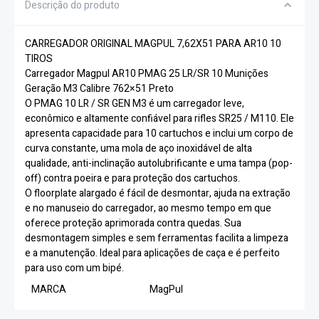
Descrição do produto
CARREGADOR ORIGINAL MAGPUL 7,62X51 PARA AR10 10
TIROS
Carregador Magpul AR10 PMAG 25 LR/SR 10 Munições
Geração M3 Calibre 762×51 Preto
O PMAG 10 LR / SR GEN M3 é um carregador leve,
econômico e altamente confiável para rifles SR25 / M110. Ele
apresenta capacidade para 10 cartuchos e inclui um corpo de
curva constante, uma mola de aço inoxidável de alta
qualidade, anti-inclinação autolubrificante e uma tampa (pop-
off) contra poeira e para proteção dos cartuchos.
O floorplate alargado é fácil de desmontar, ajuda na extração
e no manuseio do carregador, ao mesmo tempo em que
oferece proteção aprimorada contra quedas. Sua
desmontagem simples e sem ferramentas facilita a limpeza
e a manutenção. Ideal para aplicações de caça e é perfeito
para uso com um bipé.
MARCA
MagPul
MODELO
PMAG® 10 LR/SR GEN M3®