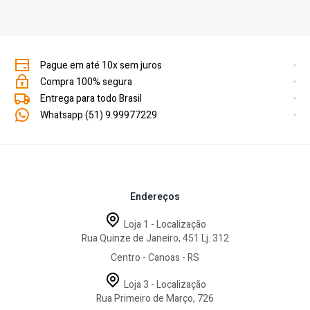
CÓDIGO
MAG290B
CALIBRE
7.62×51
Pague em até 10x sem juros
CAPACIDADE
10
Compra 100% segura
Entrega para todo Brasil
COR
Preto
Whatsapp (51) 9.99977229
PAÍS DE FABRICAÇÃO
USA
Para adquirir este produto SERÁ NECESSÁRIO APÓS A
COMPRA ENVIAR PARA ESTE E-MAIL
atendimento@sapesca.com.br
IMAGENS DA SUA
Endereços
IDENTIDADE, CPF, E REGISTRO DA ARMA DENTRO DA
VALIDADE. ESTE PRODUTO NÃO SERÁ VENDIDO A
Loja 1 - Localização
PESSOAS QUE NÃO TENHAM OS DOCUMENTOS
Rua Quinze de Janeiro, 451 Lj. 312
SOLICITADOS.
Centro - Canoas - RS
FOTO MERAMENTE ILUSTRATIVA
..
Loja 3 - Localização
Rua Primeiro de Março, 726