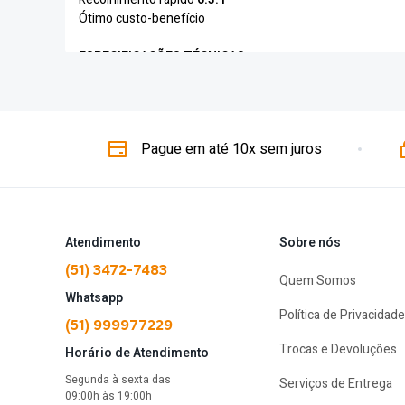
Ótimo custo-benefício
ESPECIFICAÇÕES TÉCNICAS:
Marca:
Albatroz Fishing
Modelo:
Évora Blue
Rolamentos:
3 (2 de esferas + 1 de rolete)
Pague em até 10x sem juros
Relação de recolhimento:
6.3:1
Drag máximo:
5 kg
Peso:
211g
CONSTRUÇÃO:
Atendimento
Sobre nós
Chassi em grafite
(51) 3472-7483
Quem Somos
Carretel em alumínio
Whatsapp
Manivela em metal
Política de Privacidade
Estrela em alumínio com ajuste ponto a ponto
(51) 999977229
Manopla em ABS
Trocas e Devoluções
Horário de Atendimento
Sistema de freio magnético
Segunda à sexta das
Serviços de Entrega
09:00h às 19:00h
CAPACIDADE DE LINHA: