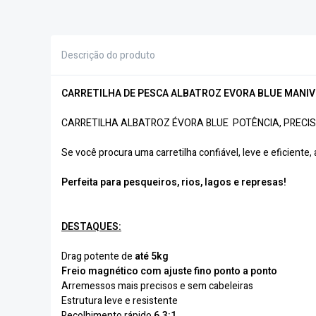
Descrição do produto
CARRETILHA DE PESCA ALBATROZ EVORA BLUE MANIV
CARRETILHA ALBATROZ ÉVORA BLUE POTÊNCIA, PRECIS
Se você procura uma carretilha confiável, leve e eficiente,
Perfeita para pesqueiros, rios, lagos e represas!
DESTAQUES:
Drag potente de
até 5kg
Freio magnético com ajuste fino ponto a ponto
Arremessos mais precisos e sem cabeleiras
Estrutura leve e resistente
Recolhimento rápido
6.3:1