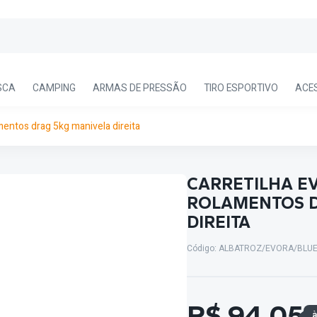
SCA
CAMPING
ARMAS DE PRESSÃO
TIRO ESPORTIVO
ACE
mentos drag 5kg manivela direita
CARRETILHA EV
ROLAMENTOS D
DIREITA
Código: ALBATROZ/EVORA/BLU
R$ 94,05
à