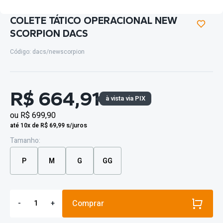
COLETE TÁTICO OPERACIONAL NEW
SCORPION DACS
Código: dacs/newscorpion
R$ 664,91
à vista via PIX
ou
R$ 699,90
até 10x de R$ 69,99 s/juros
Tamanho:
P
M
G
GG
Comprar
-
+