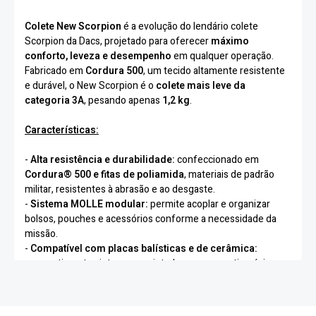
Colete New
Scorpion
é a evolução do lendário colete
Scorpion da Dacs, projetado para oferecer
máximo
conforto, leveza e desempenho
em qualquer operação.
Fabricado em
Cordura 500
, um tecido altamente resistente
e durável, o New Scorpion é o
colete mais leve da
categoria 3A
, pesando apenas
1,2 kg
.
Características:
-
Alta resistência e durabilidade:
confeccionado em
Cordura® 500 e fitas de poliamida
, materiais de padrão
militar, resistentes à abrasão e ao desgaste.
-
Sistema MOLLE modular:
permite acoplar e organizar
bolsos, pouches e acessórios conforme a necessidade da
missão.
-
Compatível com placas balísticas e de cerâmica:
compartimentos internos projetados para garantir máxima
proteção.
-
Sistema de soltura rápida:
possibilita a retirada imediata
do colete em situações de emergência.