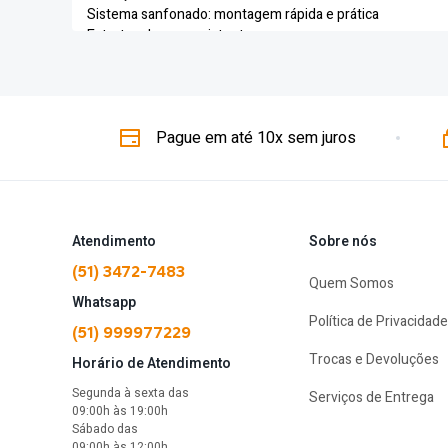
Sistema sanfonado: montagem rápida e prática
Estrutura leve e resistente
Fácil transporte com sacola inclusa
Kit completo de fixação
Excelente custo-benefício NTK
Pague em até 10x sem juros
FICHA TÉCNICA
Marca:
NTK
Modelo:
Trixx
Tipo:
Gazebo sanfonado
Atendimento
Sobre nós
Cor:
Azul
Dimensões:
3,0 x 3,0 x 2,5 m
(51) 3472-7483
Quem Somos
Área de Cobertura:
3 x 3 m
Whatsapp
Peso:
10,8 kg
Política de Privacidade
Material da Cobertura:
Poliéster Oxford com Proteção U
(51) 999977229
Estrutura:
Treliças de alumínio e pernas de aço
Trocas e Devoluções
Horário de Atendimento
ITENS INCLUSOS
Segunda à sexta das
Serviços de Entrega
09:00h às 19:00h
Sábado das
1 Gazebo Trixx NTK
09:00h às 12:00h