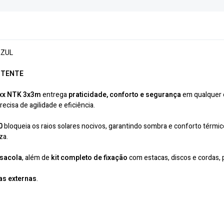
AZUL
STENTE
xx NTK 3x3m
entrega
praticidade, conforto e segurança
em qualquer 
recisa de agilidade e eficiência.
0
bloqueia os raios solares nocivos, garantindo sombra e conforto térmi
za.
sacola
, além de
kit completo de fixação
com estacas, discos e cordas,
eas externas
.