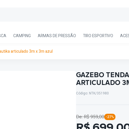
SCA
CAMPING
ARMAS DE PRESSÃO
TIRO ESPORTIVO
ACE
utika articulado 3m x 3m azul
GAZEBO TENDA
ARTICULADO 3
Código: NTK/351980
De: R$ 959,00
-27%
R$ 699,0