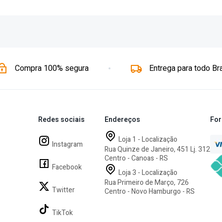
Compra 100% segura
Entrega para todo Bra
Redes sociais
Endereços
For
Loja 1 - Localização
Instagram
Rua Quinze de Janeiro, 451 Lj. 312
Centro - Canoas - RS
V 50
Facebook
Loja 3 - Localização
Rua Primeiro de Março, 726
Twitter
Centro - Novo Hamburgo - RS
TikTok