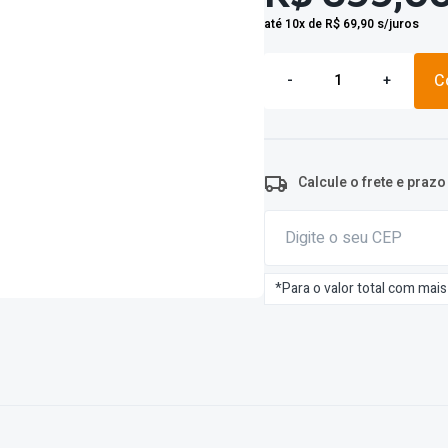
até 10x de R$ 69,90 s/juros
C
-
+
Calcule o frete e praz
*Para o valor total com mai