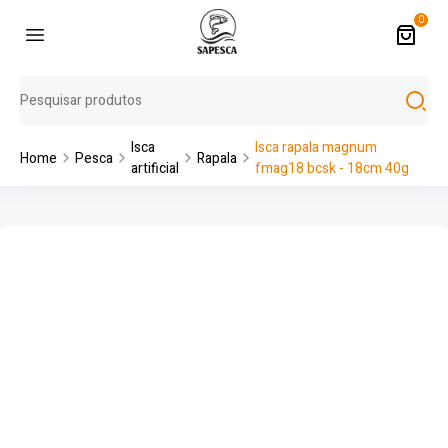
0
Isca
Isca rapala magnum
Home
Pesca
Rapala
artificial
fmag18 bcsk - 18cm 40g