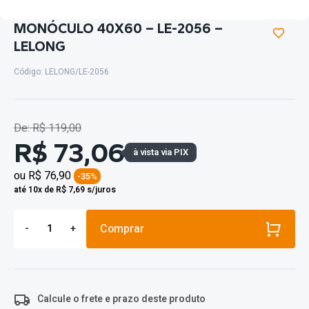
MONÓCULO 40X60 – LE-2056 –
LELONG
Código: LELONG/LE-2056
De: R$ 119,00
R$ 73,06
à vista via PIX
ou
R$ 76,90
-35%
até 10x de R$ 7,69 s/juros
Comprar
-
+
Calcule o frete e prazo deste produto