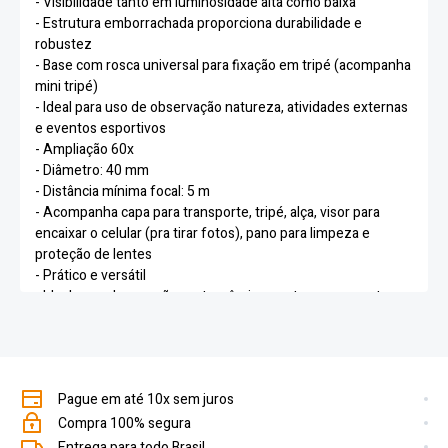
- Visibilidade tanto em luminosidade alta como baixa
- Estrutura emborrachada proporciona durabilidade e
robustez
- Base com rosca universal para fixação em tripé (acompanha
mini tripé)
- Ideal para uso de observação natureza, atividades externas
e eventos esportivos
- Ampliação 60x
- Diâmetro: 40 mm
- Distância mínima focal: 5 m
- Acompanha capa para transporte, tripé, alça, visor para
encaixar o celular (pra tirar fotos), pano para limpeza e
proteção de lentes
- Prático e versátil
- Ideal para observações astronômicas, natureza, esportes,
etc.
- Permite fixar o celular para tirar fotos direto no telescópio!
Itens inclusos
- 01 Luneta Telescópio
Pague em até 10x sem juros
- 01 Estojo
- 01 Flanela para limpeza
Compra 100% segura
- 01 Suporte para celular
Entrega para todo Brasil